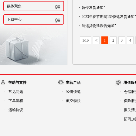
媒体聚焦
·
暂停发货通知"
·
2023年春节期间139快递发货通知"
下载中心
·
陆运货物延误告知函"
1/16
1
2
3
4
帮助与支持
主营产品
增值服
·
常见问题
·
经济快递
·
仓储服
·
下单流程
·
航空特快
·
保险服
·
运输协议
·
报关清
·
招商加