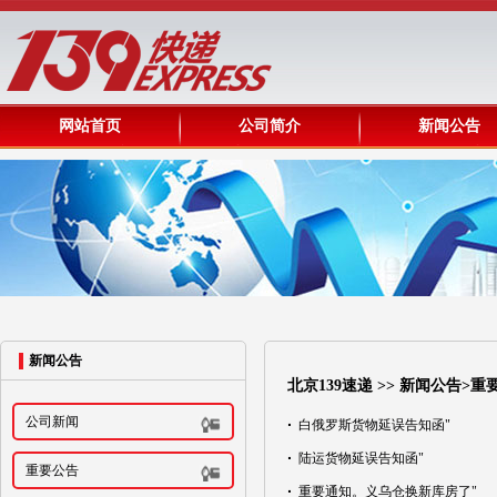
网站首页
公司简介
新闻公告
新闻公告
北京139速递
>>
新闻公告
>重
公司新闻
·
白俄罗斯货物延误告知函"
·
陆运货物延误告知函"
重要公告
·
重要通知。义乌仓换新库房了"