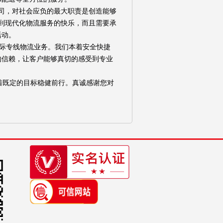
公司，对社会应负的最大职责是创造能够
受到现代化物流服务的快乐，而且需要承
活动。
际专线物流业务。我们本着安全快捷
的信赖，让客户能够真切的感受到专业
既定的目标稳健前行。真诚感谢您对