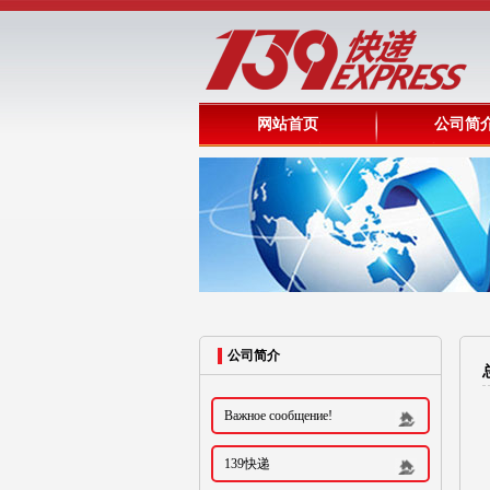
网站首页
公司简
公司简介
Важное сообщение!
139快递